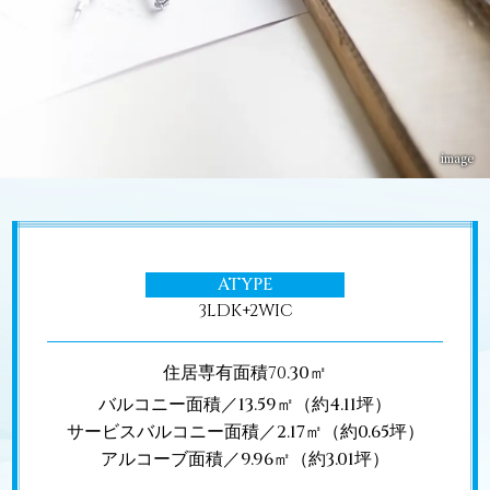
image
ATYPE
3
LDK+
2
WIC
住居専有面積
70
.30㎡
バルコニー面積／13.59㎡（約4.11坪）
サービスバルコニー面積／2.17㎡（約0.65坪）
アルコーブ面積／9.96㎡（約3.01坪）